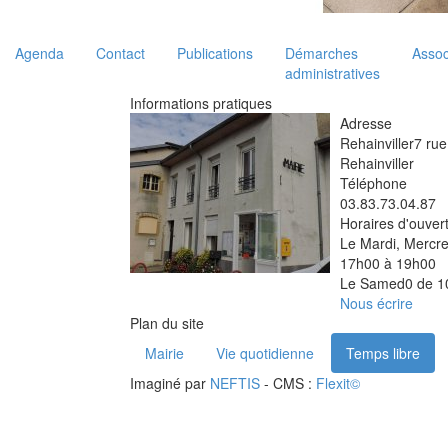
Agenda
Contact
Publications
Démarches
Assoc
administratives
Informations pratiques
Adresse
Rehainviller
7 rue
Rehainviller
Téléphone
03.83.73.04.87
Horaires d'ouver
Le Mardi, Mercre
17h00 à 19h00
Le Samed0 de 1
Nous écrire
Plan du site
Mairie
Vie quotidienne
Temps libre
Imaginé par
NEFTIS
- CMS :
Flexit©