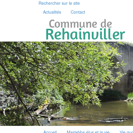
Rechercher sur le site
Actualités
Contact
Accueil
Mairie
Vos élus et la vie
Vie qu