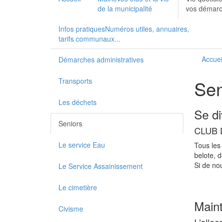
de la municipalité
vos démarch
Infos pratiques
Numéros utiles, annuaires,
tarifs communaux...
Accuei
Démarches administratives
Transports
Sen
Les déchets
Se di
Seniors
CLUB 
Le service Eau
Tous les
belote, 
Si de nou
Le Service Assainissement
Le cimetière
Maint
Civisme