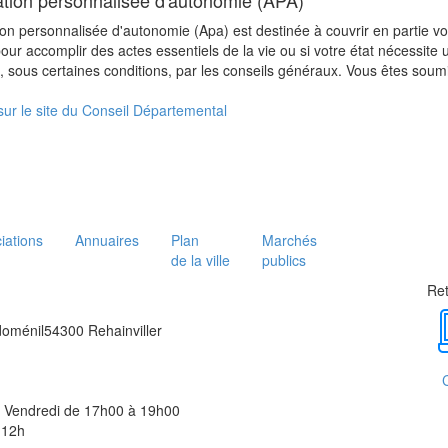
cation personnalisée d'autonomie (APA)
tion personnalisée d'autonomie (Apa) est destinée à couvrir en partie 
our accomplir des actes essentiels de la vie ou si votre état nécessite 
e, sous certaines conditions, par les conseils généraux. Vous êtes soumi
sur le site du Conseil Départemental
iations
Annuaires
Plan
Marchés
de la ville
publics
Ret
doménil
54300 Rehainviller
t Vendredi de 17h00 à 19h00
 12h