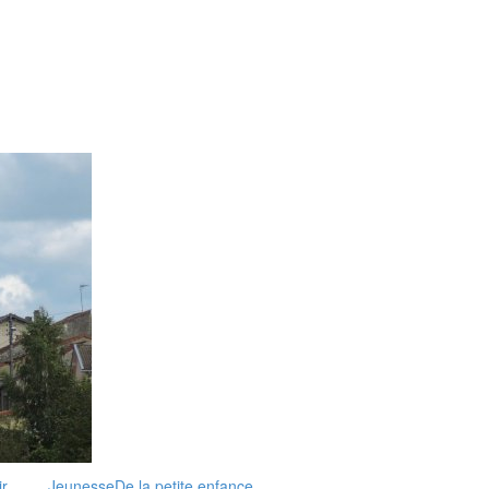
r,
Jeunesse
De la petite enfance