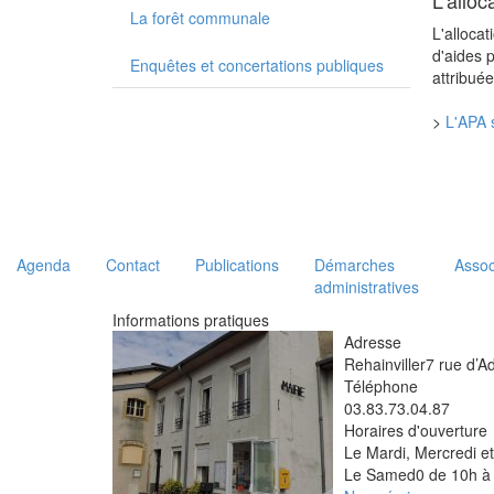
L'allo
La forêt communale
L'alloca
d'aides p
Enquêtes et concertations publiques
attribué
>
L'APA 
Agenda
Contact
Publications
Démarches
Assoc
administratives
Informations pratiques
Adresse
Rehainviller
7 rue d’A
Téléphone
03.83.73.04.87
Horaires d'ouverture
Le Mardi, Mercredi e
Le Samed0 de 10h à