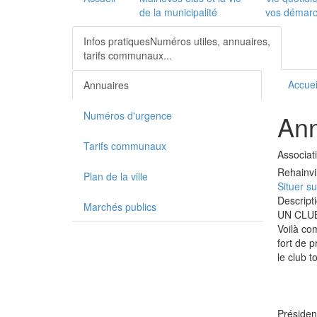
de la municipalité
vos démarch
Infos pratiques
Numéros utiles, annuaires,
tarifs communaux...
Accuei
Annuaires
Numéros d'urgence
Ann
Tarifs communaux
Associa
Rehainvil
Plan de la ville
Situer su
Descripti
Marchés publics
UN CLUB
Voilà co
fort de 
le club 
Présiden