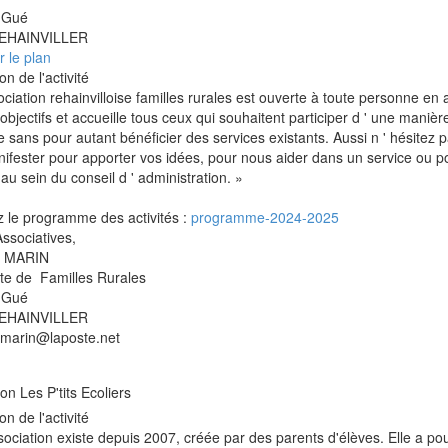
 Gué
EHAINVILLER
r le plan
on de l'activité
ociation rehainvilloise familles rurales est ouverte à toute personne en
objectifs et accueille tous ceux qui souhaitent participer d ' une manière
e sans pour autant bénéficier des services existants. Aussi n ' hésitez 
ifester pour apporter vos idées, pour nous aider dans un service ou p
au sein du conseil d ' administration. »
z le programme des activités :
programme-2024
-2025
Associatives,
e MARIN
te de Familles Rurales
 Gué
EHAINVILLER
.marin@laposte.net
on Les P'tits Ecoliers
on de l'activité
sociation existe depuis 2007, créée par des parents d'élèves. Elle a po