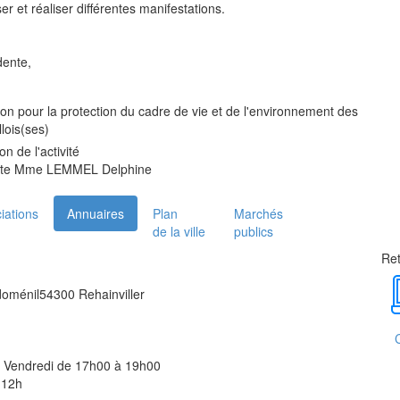
er et réaliser différentes manifestations.
dente,
ion pour la protection du cadre de vie et de l'environnement des
lois(ses)
on de l'activité
nte Mme LEMMEL Delphine
iations
Annuaires
Plan
Marchés
de la ville
publics
Ret
doménil
54300 Rehainviller
t Vendredi de 17h00 à 19h00
 12h