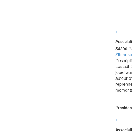
+
Associati
54300 Re
Situer su
Descripti
Les adhé
jouer au
autour d'
reprenne
moments
Préside
+
Associat