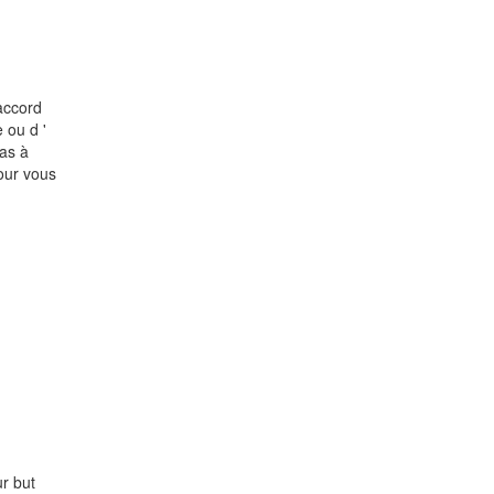
 accord
 ou d '
pas à
our vous
ur but