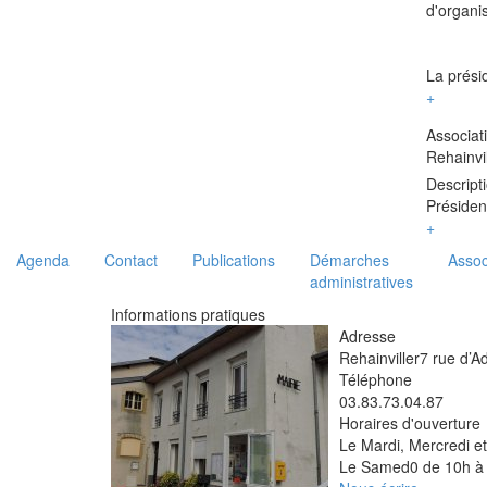
d'organis
La prési
+
Associat
Rehainvil
Descripti
Préside
+
Agenda
Contact
Publications
Démarches
Assoc
administratives
Informations pratiques
Adresse
Rehainviller
7 rue d’A
Téléphone
03.83.73.04.87
Horaires d'ouverture
Le Mardi, Mercredi e
Le Samed0 de 10h à