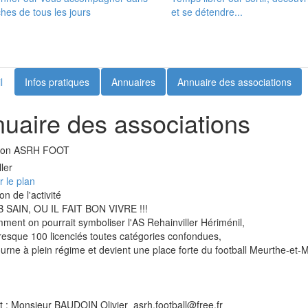
es de tous les jours
et se détendre...
l
Infos pratiques
Annuaires
Annuaire des associations
uaire des associations
tion ASRH FOOT
ler
r le plan
on de l'activité
 SAIN, OU IL FAIT BON VIVRE !!!
mment on pourrait symboliser l'AS Rehainviller Hériménil,
presque 100 licenciés toutes catégories confondues,
tourne à plein régime et devient une place forte du football Meurthe-et-
t : Monsieur BAUDOIN Olivier asrh.football@free.fr