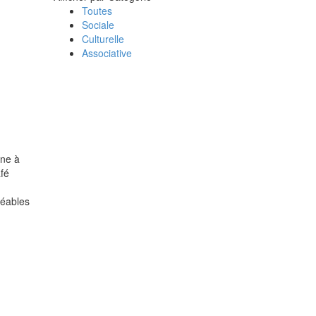
Toutes
Sociale
Culturelle
Associative
ine à
afé
réables