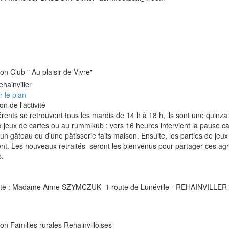
on Club " Au plaisir de Vivre"
hainviller
r le plan
on de l'activité
rents se retrouvent tous les mardis de 14 h à 18 h, ils sont une quinza
x jeux de cartes ou au rummikub ; vers 16 heures intervient la pause c
un gâteau ou d'une pâtisserie faits maison. Ensuite, les parties de jeux
nt. Les nouveaux retraités seront les bienvenus pour partager ces ag
.
nte : Madame Anne SZYMCZUK 1 route de Lunéville - REHAINVILLER
ion Familles rurales Rehainvilloises