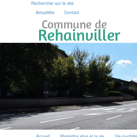
Rechercher sur le site
Actualités
Contact
Accueil
Mairie
Vos élus et la vie
Vie quotidi