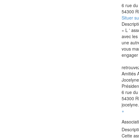
6 rue du
54300 R
Situer su
Descripti
« L ' ass
avec les 
une autr
vous man
engager 
retrouve
Amitiés 
Jocelyn
Présiden
6 rue du
54300 R
jocelyne
+
Associati
Descripti
Cette as