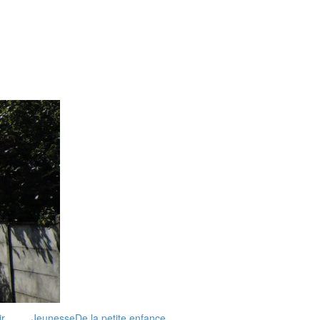
r,
Jeunesse
De la petite enfance